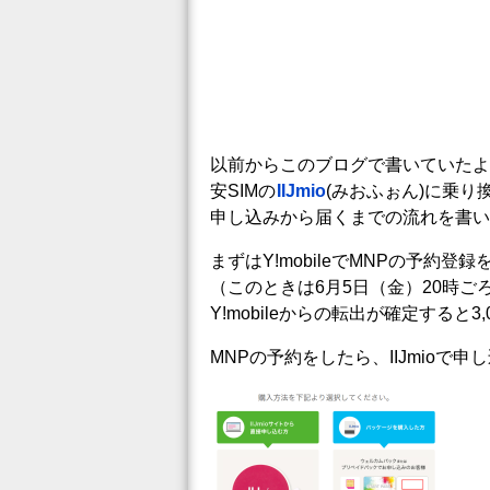
以前からこのブログで書いていたよう
安SIMの
IIJmio
(みおふぉん)に乗り
申し込みから届くまでの流れを書い
まずはY!mobileでMNPの予約登
（このときは6月5日（金）20時ご
Y!mobileからの転出が確定すると
MNPの予約をしたら、IIJmioで