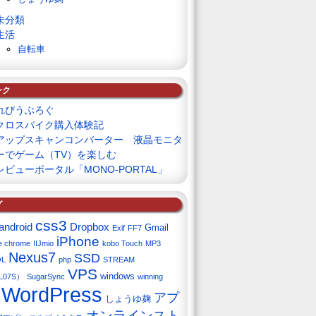
未分類
生活
自転車
ンク
れびうぶろぐ
クロスバイク購入体験記
アップスキャンコンバーター 液晶モニタ
ーでゲーム（TV）を楽しむ
レビューポータル「MONO-PORTAL」
グ
css3
android
Dropbox
Gmail
Exif
FF7
iPhone
e chrome
IIJmio
kobo Touch
MP3
Nexus7
SSD
QL
php
STREAM
VPS
windows
L07S）
SugarSync
winning
WordPress
アプ
しょうゆ麹
オンラインスト