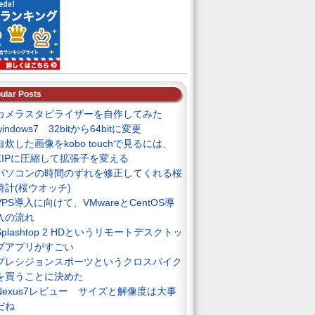
ular Posts
カメラスタビライザーを自作してみた
windows7 32bitから64bitに変更
自炊した画像をkobo touchで見るには、
ZIPに圧縮して拡張子を変える
パソコンの時間のずれを修正してくれる桜
時計(桜ウオッチ)
VPS導入に向けて、VMwareとCentOS導
入の流れ
Splashtop 2 HDというリモートデスクトッ
プアプリがすごい
プレシジョンスポーツというクロスバイク
を買うことに決めた
Nexus7レビュー サイズと解像度は大事
だね