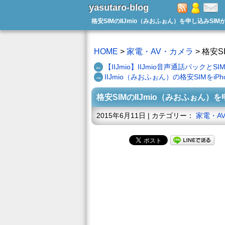
yasutaro-blog
格安SIMのIIJmio（みおふぉん）を申し込みSI
HOME
>
家電・AV・カメラ
> 格安
←
【IIJmio】IIJmio音声通話パック
→
IIJmio（みおふぉん）の格安SIMをi
格安SIMのIIJmio（みおふぉん）
2015年6月11日 | カテゴリー：
家電・A