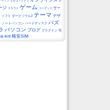
アマゾン
エルゴノミクス
ゲーム
ージ
サー
クラウド
コーデック
テーマ
デザ
ー
ソフト
ダークソウル2
パズ
ン
ノートパソコン
ハードディスク
ラ
パソコン
ブログ
プラグイン
写
格安SIM
動画
料理