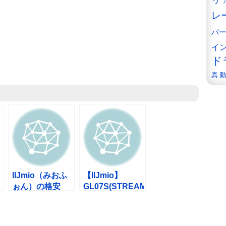
リ
レ
バ
イ
ド
真
IIJmio（みおふ
【IIJmio】
ぉん）の格安
GL07S(STREAM
SIMをiPhone4S
X)とIIJmioの組
で使えるように
み合わせでテザ
できるまでの流
リングできた