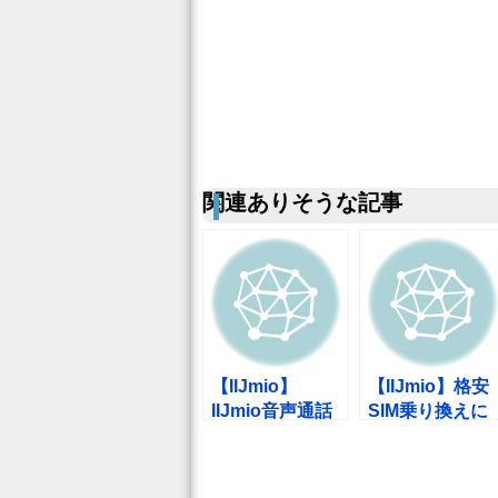
関連ありそうな記事
【IIJmio】
【IIJmio】格安
IIJmio音声通話
SIM乗り換えに
パックとSIMロ
以前使用してい
ック解除アダプ
たGP02が役に
タをアマゾンで
立ちそう