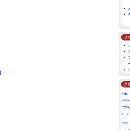
リ
器
タ
64bit
googl
MyS
X（G
post8