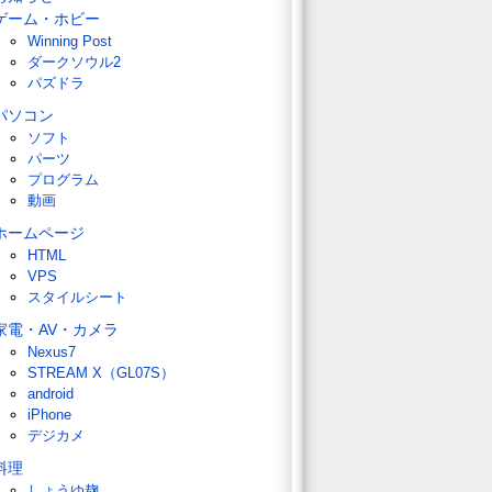
ゲーム・ホビー
Winning Post
ダークソウル2
パズドラ
パソコン
ソフト
パーツ
プログラム
動画
ホームページ
HTML
VPS
スタイルシート
家電・AV・カメラ
Nexus7
STREAM X（GL07S）
android
iPhone
デジカメ
料理
しょうゆ麹