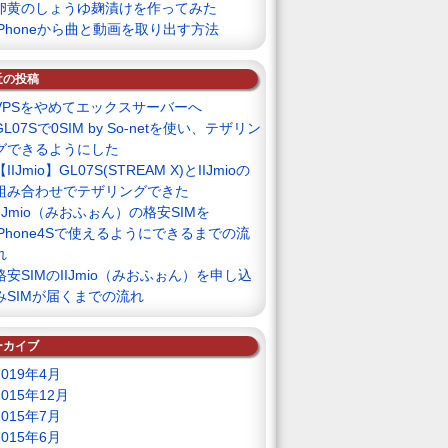
卵黄のしょうゆ麹漬けを作ってみた
iPhoneから曲と動画を取り出す方法
近の投稿
VPSをやめてエックスサーバーへ
GL07Sで0SIM by So-netを使い、テザリン
グできるようにした
【IIJmio】GL07S(STREAM X)とIIJmioの
組み合わせでテザリングできた
IIJmio（みおふぉん）の格安SIMを
iPhone4Sで使えるようにできるまでの流
れ
格安SIMのIIJmio（みおふぉん）を申し込
みSIMが届くまでの流れ
ーカイブ
2019年4月
2015年12月
2015年7月
2015年6月