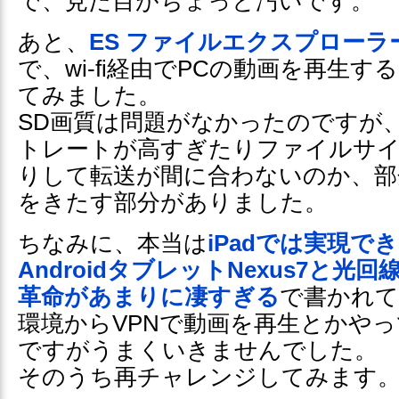
で、見た目がちょっと汚いです。
あと、
ES ファイルエクスプローラ
で、wi-fi経由でPCの動画を再生
てみました。
SD画質は問題がなかったのですが
トレートが高すぎたりファイルサ
りして転送が間に合わないのか、部
をきたす部分がありました。
ちなみに、本当は
iPadでは実現で
AndroidタブレットNexus7と光
革命があまりに凄すぎる
で書かれ
環境からVPNで動画を再生とかや
ですがうまくいきませんでした。
そのうち再チャレンジしてみます