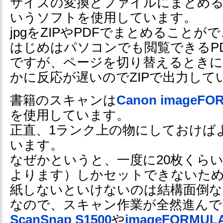
サイズの変換とファイルにまとめ
いうソフトを使用しています。
jpgをZIPやPDFでまとめることが
はじめはパソコンでも閲覧できるP
ですが、ページを切り替えるときにZ
かに反応が遅いのでZIPで出力して
書籍のスキャンは
Canon imageFO
を使用しています。
正直、1ランク上の物にしておけば
います。
なぜかというと、一度に20枚くら
よります）しかセットできないた
紙しないといけないのは結構面倒な
なので、スキャン作業が全然進んで
ScanSnap S1500
や
imageFORMULA