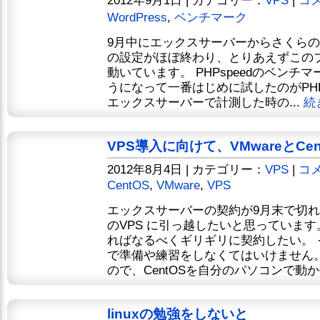
WordPress
,
ベンチマーク
9月中にエックスサーバーからさくらのV
の設定がほぼ終わり、とりあえずこのブ
動いています。 PHPspeedのベンチ
うになって一番はじめに試したのがPHP
エックスサーバーで計測した時の...
続
VPS導入に向けて、VMwareとCe
2012年8月4日 | カテゴリー：
VPS
|
コメ
CentOS
,
VMware
,
VPS
エックスサーバーの契約が9月末で切
のVPS に引っ越したいと思っています
ればなるべくギリギリに契約したい。
で準備や練習をしなくてはいけません。 さ
ので、CentOSを自分のパソコンで動かせ
linuxの勉強をしないと