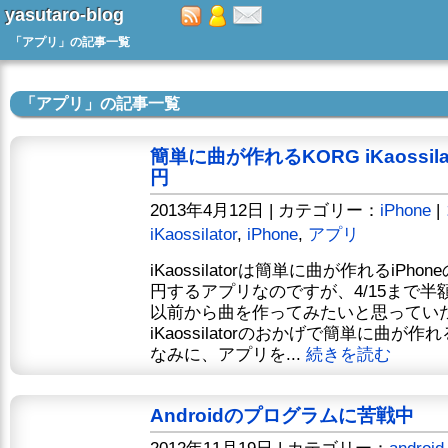
yasutaro-blog
「アプリ」の記事一覧
「アプリ」の記事一覧
簡単に曲が作れるKORG iKaossila
円
2013年4月12日 | カテゴリー：
iPhone
|
iKaossilator
,
iPhone
,
アプリ
iKaossilatorは簡単に曲が作れるiPho
円するアプリなのですが、4/15まで半
以前から曲を作ってみたいと思ってい
iKaossilatorのおかげで簡単に曲が
なみに、アプリを...
続きを読む
Androidのプログラムに苦戦中
2012年11月19日 | カテゴリー：
android